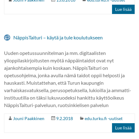
Lue lisää
NäppisTaituri – käytä ja tule koulutukseen
Uuden opetussuunnitelman ja mm. digitaalisten
ylioppilaskirjoitusten myötä näppäintaidot ovat nyt
ajankohtaisempia kuin koskaan. NäppisTaituri on
opetusohjelma, jonka avulla nämä taidot oppii helposti ja
hauskasti. Muistattehan, että Turun kaupungin
varhaiskasvatuksella, perusopetuksella, lukioilla ja ammatti-
instituutilla on täksi lukuvuodeksi hankittu käyttöoikeus
NäppisTaituri-palveluun, ruotsinkielisen palvelun
Jouni Paakkinen
9.2.2018
edu.turku.fi -uutiset
Lue lisää