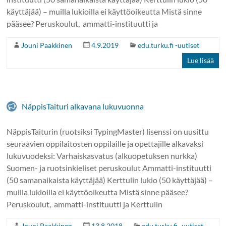
käyttäjää) – muilla lukioilla ei käyttöoikeutta Mistä sinne
pääsee? Peruskoulut, ammatti-instituutti ja
Jouni Paakkinen
4.9.2019
edu.turku.fi -uutiset
Lue lisää
NäppisTaituri alkavana lukuvuonna
NäppisTaiturin (ruotsiksi TypingMaster) lisenssi on uusittu
seuraavien oppilaitosten oppilaille ja opettajille alkavaksi
lukuvuodeksi: Varhaiskasvatus (alkuopetuksen nurkka)
Suomen- ja ruotsinkieliset peruskoulut Ammatti-instituutti
(50 samanaikaista käyttäjää) Kerttulin lukio (50 käyttäjää) –
muilla lukioilla ei käyttöoikeutta Mistä sinne pääsee?
Peruskoulut, ammatti-instituutti ja Kerttulin
Jouni Paakkinen
13.8.2018
edu.turku.fi -uutiset