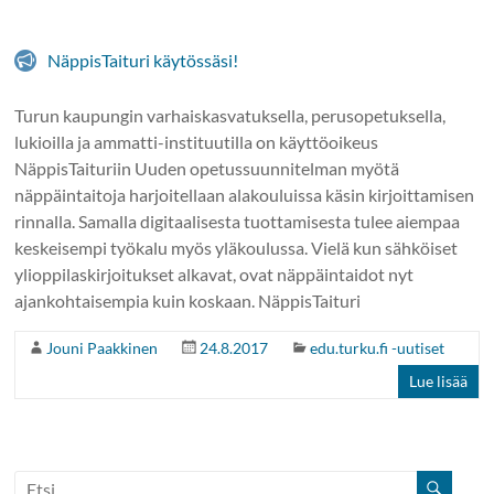
NäppisTaituri käytössäsi!
Turun kaupungin varhaiskasvatuksella, perusopetuksella,
lukioilla ja ammatti-instituutilla on käyttöoikeus
NäppisTaituriin Uuden opetussuunnitelman myötä
näppäintaitoja harjoitellaan alakouluissa käsin kirjoittamisen
rinnalla. Samalla digitaalisesta tuottamisesta tulee aiempaa
keskeisempi työkalu myös yläkoulussa. Vielä kun sähköiset
ylioppilaskirjoitukset alkavat, ovat näppäintaidot nyt
ajankohtaisempia kuin koskaan. NäppisTaituri
Jouni Paakkinen
24.8.2017
edu.turku.fi -uutiset
Lue lisää