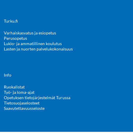
Turku.fi
Varhaiskasvatus ja esiopetus
Perusopetus
Lukio- ja ammatillinen koulutus
Lasten ja nuorten palvelukokonaisuus
Info
Ruokalistat
Työ- ja loma-ajat
Opetuksen tietojärjestelmät Turussa
Tietosuojaselosteet
Saavutettavuusseloste