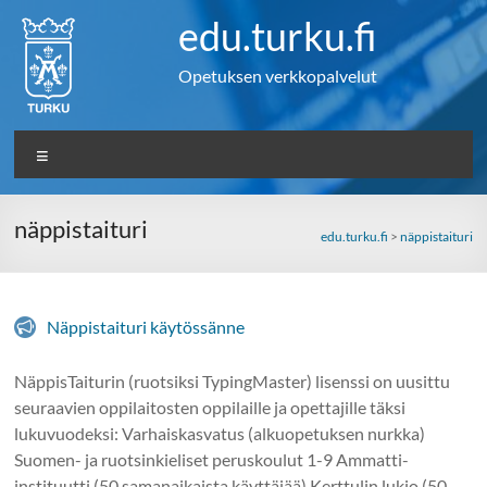
Skip
edu.turku.fi
to
content
Opetuksen verkkopalvelut
Valikko
näppistaituri
edu.turku.fi
>
näppistaituri
Näppistaituri käytössänne
NäppisTaiturin (ruotsiksi TypingMaster) lisenssi on uusittu
seuraavien oppilaitosten oppilaille ja opettajille täksi
lukuvuodeksi: Varhaiskasvatus (alkuopetuksen nurkka)
Suomen- ja ruotsinkieliset peruskoulut 1-9 Ammatti-
instituutti (50 samanaikaista käyttäjää) Kerttulin lukio (50