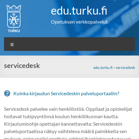
Skip
edu.turku.fi
to
content
Opetuksen verkkopalvelut
Valikko
servicedesk
edu.turku.fi
>
servicedesk
Kuinka kirjaudun Servicedeskin palveluportaaliin?
Servicedesk palvelee vain henkilöstöä. Oppilaat ja opiskelijat
hoitavat tukipyyntönsä koulun henkilökunnan kautta.
Kirjautumisohje opettajan kannettavalta: Servicedeskin
palveluportaalissa näkyy vaihteleva määrä painikkeita sen
mukaan, onko roolisi opettaja, rehtori/hankintavastaava vai