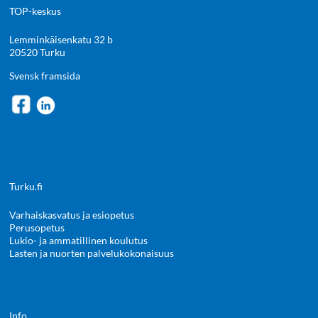
TOP-keskus
Lemminkäisenkatu 32 b
20520 Turku
Svensk framsida
Turku.fi
Varhaiskasvatus ja esiopetus
Perusopetus
Lukio- ja ammatillinen koulutus
Lasten ja nuorten palvelukokonaisuus
Info