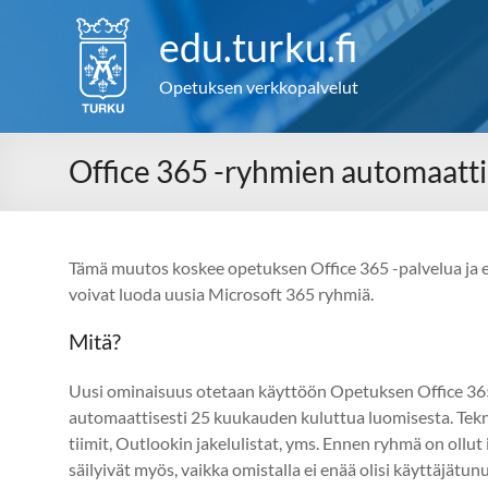
Skip
to
edu.turku.fi
content
Opetuksen verkkopalvelut
Office 365 -ryhmien automaatti
Tämä muutos koskee opetuksen Office 365 -palvelua ja ens
voivat luoda uusia Microsoft 365 ryhmiä.
Mitä?
Uusi ominaisuus otetaan käyttöön Opetuksen Office 365
automaattisesti 25 kuukauden kuluttua luomisesta. Tekn
tiimit, Outlookin jakelulistat, yms. Ennen ryhmä on ollu
säilyivät myös, vaikka omistalla ei enää olisi käyttäjätun