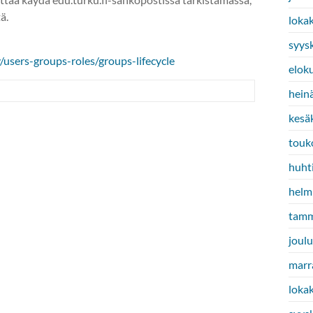
ä.
loka
syys
/users-groups-roles/groups-lifecycle
elok
hein
kesä
touk
huht
helm
tamm
joul
marr
loka