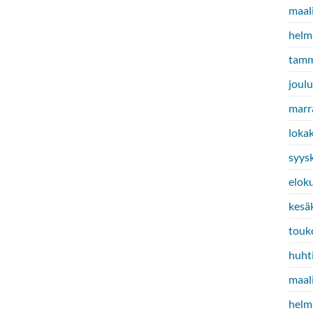
maal
helm
tamm
joul
marr
loka
syys
elok
kesä
touk
huht
maal
helm