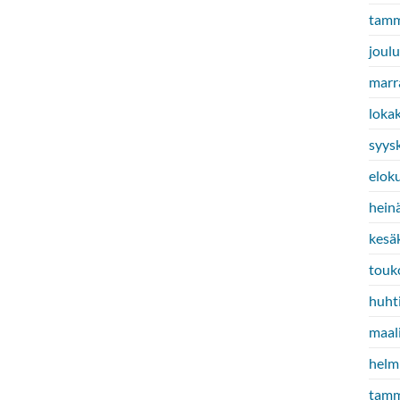
tamm
joul
marr
loka
syys
elok
hein
kesä
touk
huht
maal
helm
tamm