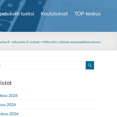
petuksen tueksi
Koulutukset
TOP-keskus
urku.fi
>
edu.turku.fi -uutiset
>
Office 365 -ryhmien automaattinen siivous
istot
äkuu 2026
kuu 2026
okuu 2026