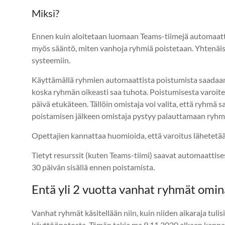
Miksi?
Ennen kuin aloitetaan luomaan Teams-tiimejä automaatti
myös sääntö, miten vanhoja ryhmiä poistetaan. Yhtenäistä
systeemiin.
Käyttämällä ryhmien automaattista poistumista saada
koska ryhmän oikeasti saa tuhota. Poistumisesta varoitet
päivä etukäteen. Tällöin omistaja voi valita, että ryhmä s
poistamisen jälkeen omistaja pystyy palauttamaan ryhmän 
Opettajien kannattaa huomioida, että varoitus lähetetää
Tietyt resurssit (kuten Teams-tiimi) saavat automaattisest
30 päivän sisällä ennen poistamista.
Entä yli 2 vuotta vanhat ryhmät omi
Vanhat ryhmät käsitellään niin, kuin niiden aikaraja tul
käyttöönotosta. Tämän takia ma 9.11.2020 alkaen kannat