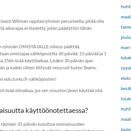
huht
maal
sesti Wilman oppilasryhmien perusteella, pitää olla
tamm
 aikarajaa ei löydetty, joten päädyttiin tähän
joul
an ryhmän OMISTAJALLE oikeus päättää,
marr
aan omistajaa sähköpostilla 30 päivää, 15 päivää ja 1
loka
aa 25kk lisää käyttöaikaa. Lisäksi 30 päivän ajan
ja kaikki siihen liittyvät resurssit kuten Teams.
syys
elok
n edu.turku.fi-sähköpostiin!
kesä
i lisää elinaikaa, jos sen sivuston jäsen käyttää sitä
touk
naisuutta käyttöönotettaessa?
huht
maal
isi täyteen 35 päivän kuluttua ominaisuuden
joul
taa käydä edu.turku.fi-sähköpostissa tarkistamassa,