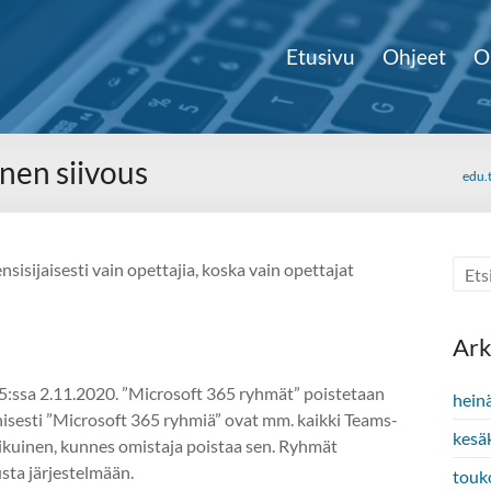
Etusivu
Ohjeet
O
nen siivous
edu.t
isijaisesti vain opettajia, koska vain opettajat
Ark
:ssa 2.11.2020. ”Microsoft 365 ryhmät” poistetaan
hein
isesti ”Microsoft 365 ryhmiä” ovat mm. kaikki Teams-
kesä
t ikuinen, kunnes omistaja poistaa sen. Ryhmät
usta järjestelmään.
touk