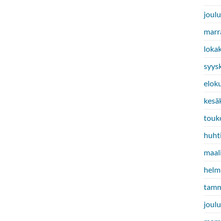
joul
marr
loka
syys
elok
kesä
touk
huht
maal
helm
tamm
joul