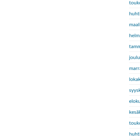
touk
huht
maal
helm
tamm
joul
marr
loka
syys
elok
kesä
touk
huht