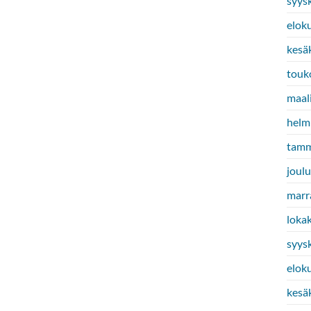
syys
elok
kesä
touk
maal
helm
tamm
joul
marr
loka
syys
elok
kesä