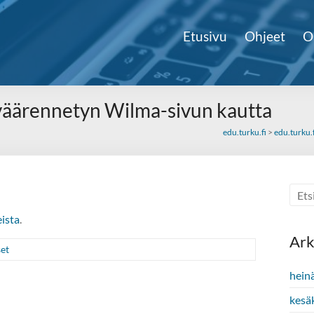
Etusivu
Ohjeet
O
väärennetyn Wilma-sivun kautta
edu.turku.fi
>
edu.turku.f
ista
.
Ark
set
hein
kesä