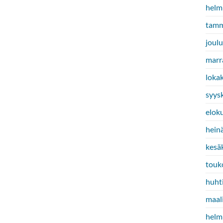
helm
tamm
joul
marr
loka
syys
elok
hein
kesä
touk
huht
maal
helm