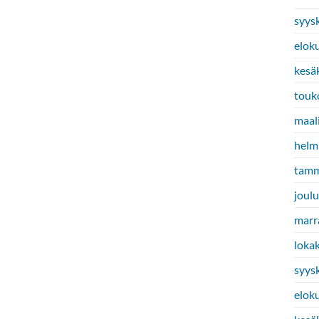
syys
elok
kesä
touk
maal
helm
tamm
joul
marr
loka
syys
elok