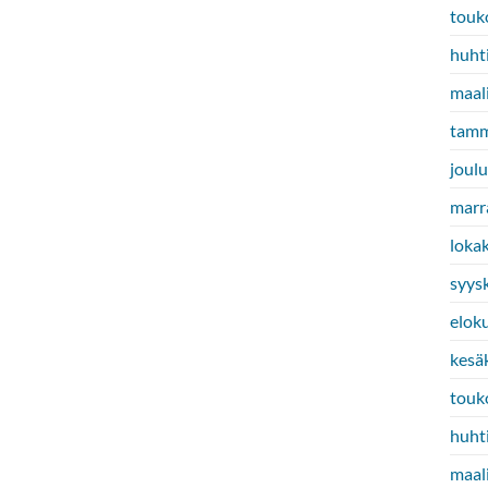
touk
huht
maal
tamm
joul
marr
loka
syys
elok
kesä
touk
huht
maal