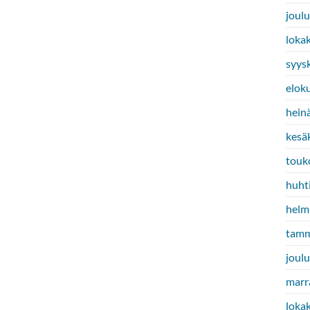
joul
loka
syys
elok
hein
kesä
touk
huht
helm
tamm
joul
marr
loka