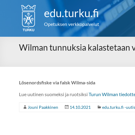
Skip
to
edu.turku.fi
content
Opetuksen verkkopalvelut
Wilman tunnuksia kalastetaan 
Lösenordsfiske via falsk Wilma-sida
Lue uutinen suomeksi ja ruotsiksi
Turun Wilman tiedotte
Jouni Paakkinen
14.10.2021
edu.turku.fi -uuti