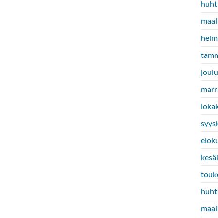
huht
maal
helm
tamm
joul
marr
loka
syys
elok
kesä
touk
huht
maal