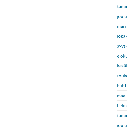
tamm
joul
marr
loka
syys
elok
kesä
touk
huht
maal
helm
tamm
joul