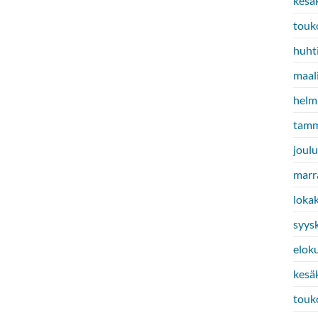
kesä
touk
huht
maal
helm
tamm
joul
marr
loka
syys
elok
kesä
touk