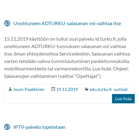
Unohtuneen ADTURKU-salasanan voi vaihtaa itse
15.11.2019 käyttöön on tullut uusi palvelu id.turku.fi, jolla
unohtuneen ADTURKU-tunnuksen salasanan voi vaihtaa
itse, ilman yhteydenottoa Servicedeskiin. Salasanan vaihtoa
varten tehdään vahva tunnistautuminen pankkitunnuksilla,
mobiilivarmenteella tai varmennekortilla. Lue lisää: Ohjeet:
Salasanojen vaihtaminen (valitse ”Opettajat”)
Jouni Paakkinen
19.11.2019
edu.turku.fi -uutiset
Lue lisää
IPTV-palvelu lopetetaan