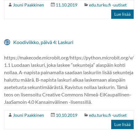
Jouni Paakkinen
11.10.2019
edu.turku.fi -uutiset
Lue lisää
Koodiviikko, päivä 4: Laskuri
https://makecode.microbit.org/https://python.microbit.org/v/
1.1 Luodaan laskuri, joka laskee ”sekunteja” alaspäin kohti
nollaa. A-napista painamalla saadaan laskuriin lisää sekunteja
haluttu määrä. B-napista laskuri alkaa laskemaan alaspäin
asetetusta sekuntimäärästä. Ravistus nollaa laskurin. Tämä
teos on lisensoitu Creative Commons Nimeä-EiKaupallinen-
JaaSamoin 4.0 Kansainvälinen -lisenssillä.
Jouni Paakkinen
10.10.2019
edu.turku.fi -uutiset
Lue lisää