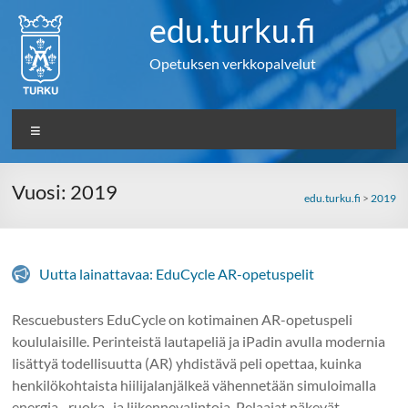
Skip
edu.turku.fi
to
content
Opetuksen verkkopalvelut
Valikko
Vuosi:
2019
edu.turku.fi
>
2019
Uutta lainattavaa: EduCycle AR-opetuspelit
Rescuebusters EduCycle on kotimainen AR-opetuspeli
koululaisille. Perinteistä lautapeliä ja iPadin avulla modernia
lisättyä todellisuutta (AR) yhdistävä peli opettaa, kuinka
henkilökohtaista hiilijalanjälkeä vähennetään simuloimalla
energia-, ruoka- ja liikennevalintoja. Pelaajat näkevät