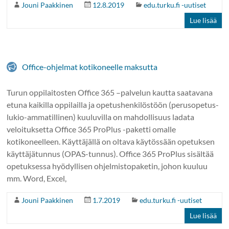
Jouni Paakkinen
12.8.2019
edu.turku.fi -uutiset
Lue lisää
Office-ohjelmat kotikoneelle maksutta
Turun oppilaitosten Office 365 –palvelun kautta saatavana
etuna kaikilla oppilailla ja opetushenkilöstöön (perusopetus-
lukio-ammatillinen) kuuluvilla on mahdollisuus ladata
veloituksetta Office 365 ProPlus -paketti omalle
kotikoneelleen. Käyttäjällä on oltava käytössään opetuksen
käyttäjätunnus (OPAS-tunnus). Office 365 ProPlus sisältää
opetuksessa hyödyllisen ohjelmistopaketin, johon kuuluu
mm. Word, Excel,
Jouni Paakkinen
1.7.2019
edu.turku.fi -uutiset
Lue lisää