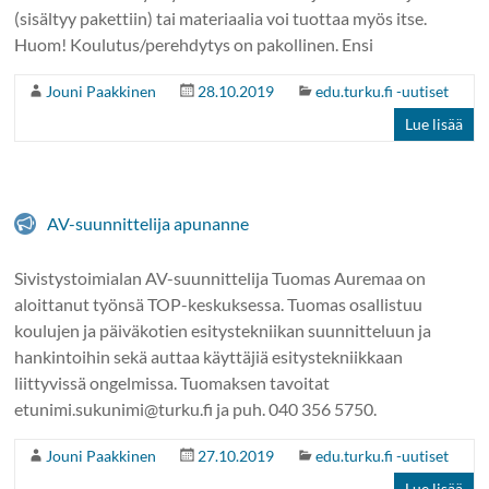
(sisältyy pakettiin) tai materiaalia voi tuottaa myös itse.
Huom! Koulutus/perehdytys on pakollinen. Ensi
Jouni Paakkinen
28.10.2019
edu.turku.fi -uutiset
Lue lisää
AV-suunnittelija apunanne
Sivistystoimialan AV-suunnittelija Tuomas Auremaa on
aloittanut työnsä TOP-keskuksessa. Tuomas osallistuu
koulujen ja päiväkotien esitystekniikan suunnitteluun ja
hankintoihin sekä auttaa käyttäjiä esitystekniikkaan
liittyvissä ongelmissa. Tuomaksen tavoitat
etunimi.sukunimi@turku.fi ja puh. 040 356 5750.
Jouni Paakkinen
27.10.2019
edu.turku.fi -uutiset
Lue lisää