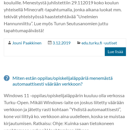
kouluille. Menestystä juhlistettiin 29.112019 koko koulun
yhteisellä Minecraft-tapahtumalla, jonka aikana luokat mm.
tekivät yhteistyössä haastetehtävää ”Unelmien
Hannunniittu”. Lue myös Turun Seutusanomien juttu
tapahtumapäivästä!
Jouni Paakkinen
3.12.2019
edu.turku.fi -uutiset
Lue lisää
Miten estän oppilas/opiskelijaläppäriä menemästä
automaattisesti väärään verkkoon?
Windows 11 -oppilas/opiskelijaläppärin kuuluu olla verkossa
Turku-Open. Mikäli Windows-laite on joskus liitetty väärään
verkkoon ja jätetty rasti kohtaan ”Yhdistä automaattisesti”,
kone voi liittyä ko. verkkoon aina uudelleen, koska se muistaa
kirjautumisen. Ratkaisu: Ohje: Kuinka saan tietokoneen