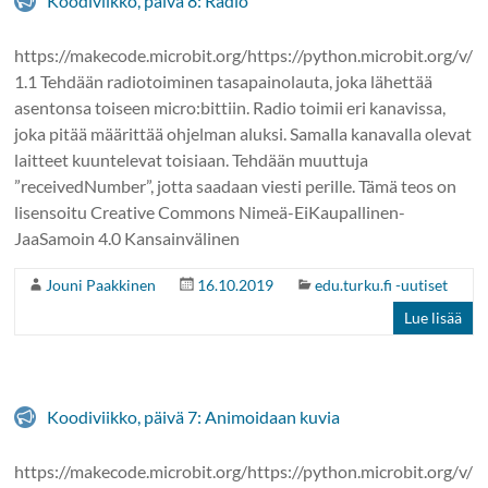
Koodiviikko, päivä 8: Radio
https://makecode.microbit.org/https://python.microbit.org/v/
1.1 Tehdään radiotoiminen tasapainolauta, joka lähettää
asentonsa toiseen micro:bittiin. Radio toimii eri kanavissa,
joka pitää määrittää ohjelman aluksi. Samalla kanavalla olevat
laitteet kuuntelevat toisiaan. Tehdään muuttuja
”receivedNumber”, jotta saadaan viesti perille. Tämä teos on
lisensoitu Creative Commons Nimeä-EiKaupallinen-
JaaSamoin 4.0 Kansainvälinen
Jouni Paakkinen
16.10.2019
edu.turku.fi -uutiset
Lue lisää
Koodiviikko, päivä 7: Animoidaan kuvia
https://makecode.microbit.org/https://python.microbit.org/v/