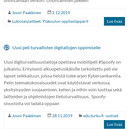
unohtamaan verkon? Unohtamisen jälkeen
Jouni Paakkinen
2.12.2019
Lukiolaislaitteet
,
Yläkoulun oppilasläppärit
Lue lisää
Uusi peli turvallisten digitaitojen oppimiselle
Uusi digiturvallisuustaitoja opettava mobiilipeli #Spoofy on
julkaistu. Erityisesti alkuopetusikäisille tarkoitettu peli vie
lapset seikkailuun, joissa heistä tulee arjen Kybersankareita.
Pelin teemakokonaisuudet ovat käytöstavat verkossa,
yksityisyyden suojaaminen, kehen ja mihin voin luottaa sekä
laitteiden ja ohjelmistojen tietoturvallisuus. Spoofy-
sivustolta voi ladata oppaan
Jouni Paakkinen
28.11.2019
edu.turku.fi -uutiset
Lue lisää