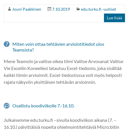
Jouni Paakkinen
7.10.2019
edu.turku.fi -uutiset
Lue lisää
Miten voin ottaa tehtävien arviointitiedot ulos
Teamsista?
Mene Teamsiin ja valitse oikea tiimi Valitse Arvosanat Valitse
Vie Exceliin Koneellesi latautuu Excel-tiedosto, joka sisältää
kaikki tiimin arvioinnit. Excel-tiedostossa voit myös helposti
rajata näkyviin yksittäisen tehtävän arvioinnin.
Osallistu koodiviikolle 7.-16.10.
Julkaisemme edu.turku.fi –sivulla koodiviikon aikana (7. –
16.10.) päivittäisiä nopeita ohjelmointitehtäviä Micro:bitin