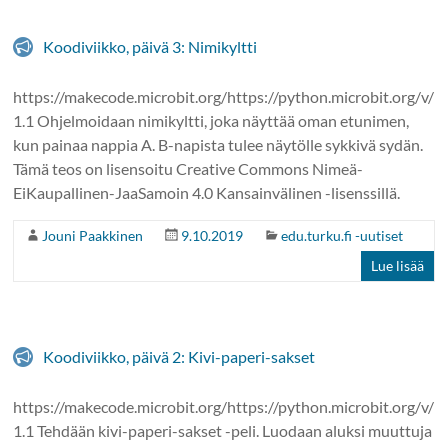
Koodiviikko, päivä 3: Nimikyltti
https://makecode.microbit.org/https://python.microbit.org/v/
1.1 Ohjelmoidaan nimikyltti, joka näyttää oman etunimen,
kun painaa nappia A. B-napista tulee näytölle sykkivä sydän.
Tämä teos on lisensoitu Creative Commons Nimeä-
EiKaupallinen-JaaSamoin 4.0 Kansainvälinen -lisenssillä.
Jouni Paakkinen
9.10.2019
edu.turku.fi -uutiset
Lue lisää
Koodiviikko, päivä 2: Kivi-paperi-sakset
https://makecode.microbit.org/https://python.microbit.org/v/
1.1 Tehdään kivi-paperi-sakset -peli. Luodaan aluksi muuttuja