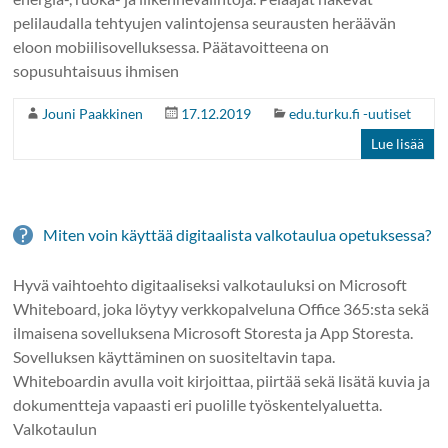
pelilaudalla tehtyujen valintojensa seurausten heräävän
eloon mobiilisovelluksessa. Päätavoitteena on
sopusuhtaisuus ihmisen
Jouni Paakkinen
17.12.2019
edu.turku.fi -uutiset
Lue lisää
Miten voin käyttää digitaalista valkotaulua opetuksessa?
Hyvä vaihtoehto digitaaliseksi valkotauluksi on Microsoft
Whiteboard, joka löytyy verkkopalveluna Office 365:sta sekä
ilmaisena sovelluksena Microsoft Storesta ja App Storesta.
Sovelluksen käyttäminen on suositeltavin tapa.
Whiteboardin avulla voit kirjoittaa, piirtää sekä lisätä kuvia ja
dokumentteja vapaasti eri puolille työskentelyaluetta.
Valkotaulun