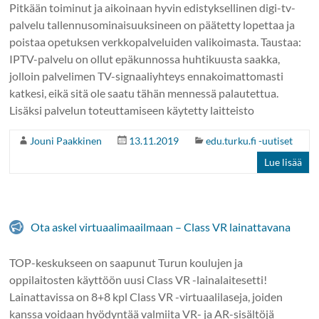
Pitkään toiminut ja aikoinaan hyvin edistyksellinen digi-tv-
palvelu tallennusominaisuuksineen on päätetty lopettaa ja
poistaa opetuksen verkkopalveluiden valikoimasta. Taustaa:
IPTV-palvelu on ollut epäkunnossa huhtikuusta saakka,
jolloin palvelimen TV-signaaliyhteys ennakoimattomasti
katkesi, eikä sitä ole saatu tähän mennessä palautettua.
Lisäksi palvelun toteuttamiseen käytetty laitteisto
Jouni Paakkinen
13.11.2019
edu.turku.fi -uutiset
Lue lisää
Ota askel virtuaalimaailmaan – Class VR lainattavana
TOP-keskukseen on saapunut Turun koulujen ja
oppilaitosten käyttöön uusi Class VR -lainalaitesetti!
Lainattavissa on 8+8 kpl Class VR -virtuaalilaseja, joiden
kanssa voidaan hyödyntää valmiita VR- ja AR-sisältöjä