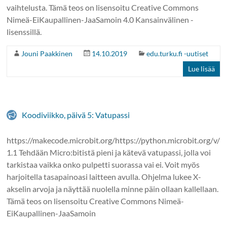
vaihtelusta. Tämä teos on lisensoitu Creative Commons
Nimeä-EiKaupallinen-JaaSamoin 4.0 Kansainvälinen -
lisenssillä.
Jouni Paakkinen
14.10.2019
edu.turku.fi -uutiset
Lue lisää
Koodiviikko, päivä 5: Vatupassi
https://makecode.microbit.org/https://python.microbit.org/v/
1.1 Tehdään Micro:bitistä pieni ja kätevä vatupassi, jolla voi
tarkistaa vaikka onko pulpetti suorassa vai ei. Voit myös
harjoitella tasapainoasi laitteen avulla. Ohjelma lukee X-
akselin arvoja ja näyttää nuolella minne päin ollaan kallellaan.
Tämä teos on lisensoitu Creative Commons Nimeä-
EiKaupallinen-JaaSamoin