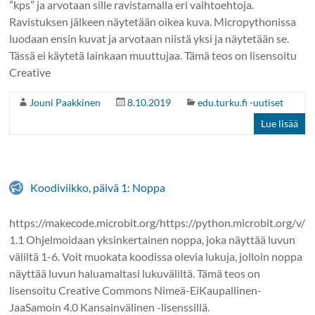
”kps” ja arvotaan sille ravistamalla eri vaihtoehtoja.
Ravistuksen jälkeen näytetään oikea kuva. Micropythonissa
luodaan ensin kuvat ja arvotaan niistä yksi ja näytetään se.
Tässä ei käytetä lainkaan muuttujaa. Tämä teos on lisensoitu
Creative
Jouni Paakkinen
8.10.2019
edu.turku.fi -uutiset
Lue lisää
Koodiviikko, päivä 1: Noppa
https://makecode.microbit.org/https://python.microbit.org/v/
1.1 Ohjelmoidaan yksinkertainen noppa, joka näyttää luvun
väliltä 1-6. Voit muokata koodissa olevia lukuja, jolloin noppa
näyttää luvun haluamaltasi lukuväliltä. Tämä teos on
lisensoitu Creative Commons Nimeä-EiKaupallinen-
JaaSamoin 4.0 Kansainvälinen -lisenssillä.