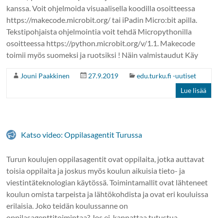
kanssa. Voit ohjelmoida visuaalisella koodilla osoitteessa
https://makecode.microbit.org/ tai iPadin Micro:bit apilla.
Tekstipohjaista ohjelmointia voit tehdä Micropythonilla
osoitteessa https://python.microbit.org/v/1.1. Makecode
toimii myös suomeksi ja ruotsiksi ! Näin valmistaudut Käy
Jouni Paakkinen
27.9.2019
edu.turku.fi -uutiset
Lue lisää
Katso video: Oppilasagentit Turussa
Turun koulujen oppilasagentit ovat oppilaita, jotka auttavat
toisia oppilaita ja joskus myös koulun aikuisia tieto- ja
viestintäteknologian käytössä. Toimintamallit ovat lähteneet
koulun omista tarpeista ja lähtökohdista ja ovat eri kouluissa
erilaisia. Joko teidän koulussanne on
oppilasagenttitoimintaa? Jos ei, kannattaa tutustua