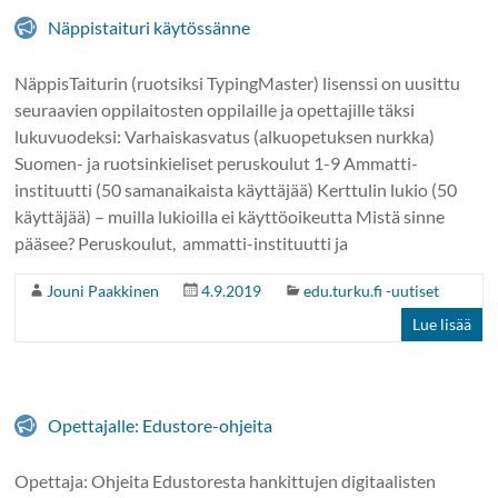
Näppistaituri käytössänne
NäppisTaiturin (ruotsiksi TypingMaster) lisenssi on uusittu
seuraavien oppilaitosten oppilaille ja opettajille täksi
lukuvuodeksi: Varhaiskasvatus (alkuopetuksen nurkka)
Suomen- ja ruotsinkieliset peruskoulut 1-9 Ammatti-
instituutti (50 samanaikaista käyttäjää) Kerttulin lukio (50
käyttäjää) – muilla lukioilla ei käyttöoikeutta Mistä sinne
pääsee? Peruskoulut, ammatti-instituutti ja
Jouni Paakkinen
4.9.2019
edu.turku.fi -uutiset
Lue lisää
Opettajalle: Edustore-ohjeita
Opettaja: Ohjeita Edustoresta hankittujen digitaalisten