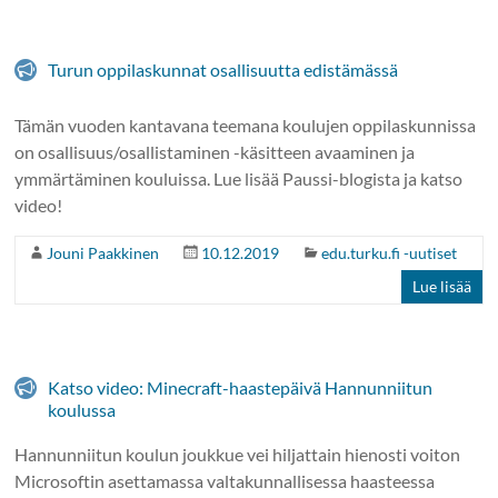
Turun oppilaskunnat osallisuutta edistämässä
Tämän vuoden kantavana teemana koulujen oppilaskunnissa
on osallisuus/osallistaminen -käsitteen avaaminen ja
ymmärtäminen kouluissa. Lue lisää Paussi-blogista ja katso
video!
Jouni Paakkinen
10.12.2019
edu.turku.fi -uutiset
Lue lisää
Katso video: Minecraft-haastepäivä Hannunniitun
koulussa
Hannunniitun koulun joukkue vei hiljattain hienosti voiton
Microsoftin asettamassa valtakunnallisessa haasteessa