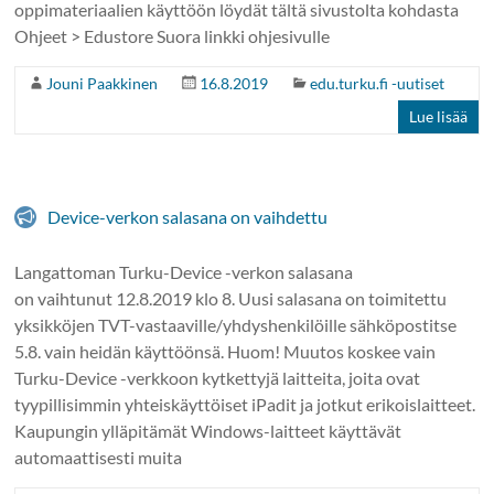
oppimateriaalien käyttöön löydät tältä sivustolta kohdasta
Ohjeet > Edustore Suora linkki ohjesivulle
Jouni Paakkinen
16.8.2019
edu.turku.fi -uutiset
Lue lisää
Device-verkon salasana on vaihdettu
Langattoman Turku-Device -verkon salasana
on vaihtunut 12.8.2019 klo 8. Uusi salasana on toimitettu
yksikköjen TVT-vastaaville/yhdyshenkilöille sähköpostitse
5.8. vain heidän käyttöönsä. Huom! Muutos koskee vain
Turku-Device -verkkoon kytkettyjä laitteita, joita ovat
tyypillisimmin yhteiskäyttöiset iPadit ja jotkut erikoislaitteet.
Kaupungin ylläpitämät Windows-laitteet käyttävät
automaattisesti muita