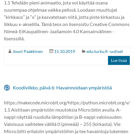
1.1 Tehdään pieni animaatio, jota voi käyttää osana
suurempaa ohjelmaa vaikka pelissä. Luodaan muuttujat
”kirkkaus” ja ”x” ja kasvatetaan niitä, jotta piste kirkastuu ja
liikkuu x-akselilla. Tämä teos on lisensoitu Creative Commons
Nimeä-EiKaupallinen-JaaSamoin 4.0 Kansainvälinen -
lisenssillä.
Jouni Paakkinen
15.10.2019
edu.turku.fi -uutiset
Lue lisää
Koodiviikko, päivä 6: Havainnoidaan ympäristöä
https://makecode.microbit.org/https://python.microbit.org/v/
1.1 Aistitaan ympäristön muutoksia Micro:bitin avulla. A-
nappi näyttää ruudulla lämpötilan ja B-nappi valoisuuden.
Valoisuus vaihtelee välillä 0 (pimeää) – 255 (kirkasta). Vie
Micro:bitti erilaisiin ympäristöihin ja tee havaintoja lukemien